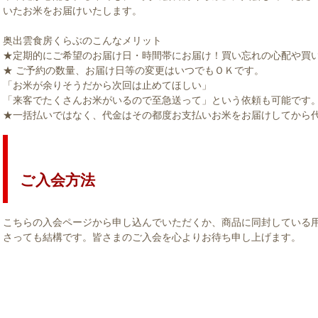
いたお米をお届けいたします。
奥出雲食房くらぶのこんなメリット
★定期的にご希望のお届け日・時間帯にお届け！買い忘れの心配や買
★ ご予約の数量、お届け日等の変更はいつでもＯＫです。
「お米が余りそうだから次回は止めてほしい」
「来客でたくさんお米がいるので至急送って」という依頼も可能です
★一括払いではなく、代金はその都度お支払いお米をお届けしてから
ご入会方法
こちらの入会ページから申し込んでいただくか、商品に同封している
さっても結構です。皆さまのご入会を心よりお待ち申し上げます。