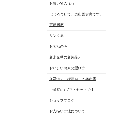
お買い物の流れ
はじめまして。奥出雲食房です。
更新履歴
リンク集
お客様の声
新米＆秋の新製品♪
おいしいお米の選び方
久司道夫 講演会 in 奥出雲
ご贈答に♪ギフトセットです
ショップブログ
お支払い方法について