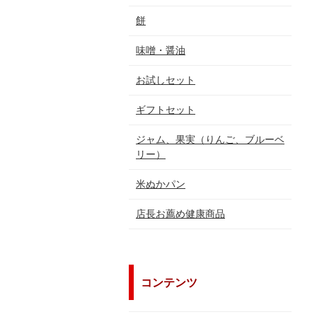
餅
味噌・醤油
お試しセット
ギフトセット
ジャム、果実（りんご、ブルーベ
リー）
米ぬかパン
店長お薦め健康商品
コンテンツ